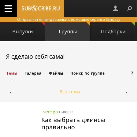
Отправляет email-рассылки с помощью сервиса
Sendsay
Выпуски
Группы
Подборки
8727
Я сделаю себя сама!
Темы
Галерея
Файлы
Поиск по группе
Все темы
←
→
seerga
пишет:
Как выбрать джинсы
правильно