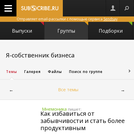
Отправляет email-рассылки с помощью сервиса
Sendsay
Выпуски
Группы
Подборки
9990
Я-собственник бизнеса
Темы
Галерея
Файлы
Поиск по группе
Все темы
←
→
Мнемоника
пишет:
Как избавиться от
забывчивости и стать более
продуктивным