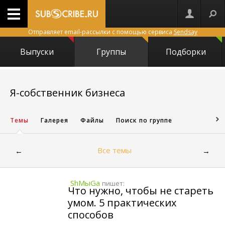
Отправляет email-рассылки с помощью сервиса
Sendsay
Выпуски
Группы
Подборки
9990
Я-собственник бизнеса
Темы
Галерея
Файлы
Поиск по группе
Все темы
←
→
ShMыGa
пишет:
Что нужно, чтобы не стареть
умом. 5 практических
способов