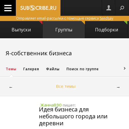
Отправляет email-рассылки с помощью сервиса
Sendsay
Выпуски
Группы
Подборки
9990
Я-собственник бизнеса
Темы
Галерея
Файлы
Поиск по группе
Все темы
←
→
Жанна890
пишет:
Идея бизнеса для
небольшого города или
деревни