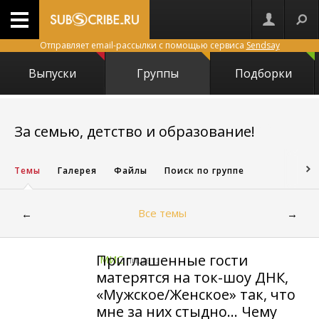
Отправляет email-рассылки с помощью сервиса
Sendsay
Выпуски
Группы
Подборки
29293
За семью, детство и образование!
Темы
Галерея
Файлы
Поиск по группе
Все темы
←
→
Приглашенные гости
МИС
пишет:
матерятся на ток-шоу ДНК,
«Мужское/Женское» так, что
мне за них стыдно… Чему