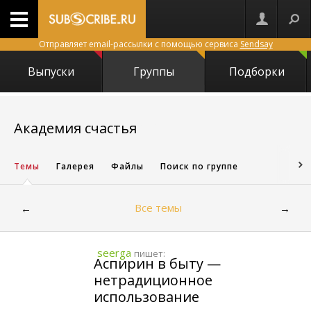
Отправляет email-рассылки с помощью сервиса
Sendsay
Выпуски
Группы
Подборки
6900
Академия счастья
Темы
Галерея
Файлы
Поиск по группе
Все темы
←
→
seerga
пишет:
Аспирин в быту —
нетрадиционное
использование