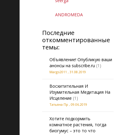
seerga
ANDROMEDA
Последние
откомментированные
темы:
Объявление! Опубликую ваши
анонсы на subscribe.ru
(1)
Margo2011
,
31.08.2019
Восхитительная И
Изумительная Медитация На
Исцеление
(1)
Татьяна Пр
,
09.06.2019
Хотите подкормить
комнатное растения, тогда
биогумус – это то что