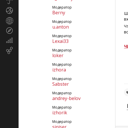
Прогноз
погоды
Модератор
Спорт
Berny
Ш
в
Страны
Модератор
и
Ч
u.anton
Туризм
регионы
в
Модератор
Экономика
Lexai33
и
Ч
Email-
Модератор
финансы
loker
маркетинг
Модератор
izhora
Модератор
Sabster
Модератор
andrey-belov
Модератор
izhorik
Модератор
siniser