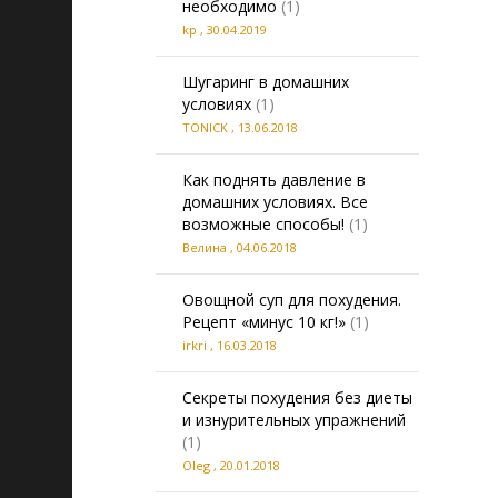
необходимо
(1)
kp
,
30.04.2019
Шугаринг в домашних
условиях
(1)
TONICK
,
13.06.2018
Как поднять давление в
домашних условиях. Все
возможные способы!
(1)
Велина
,
04.06.2018
Овощной суп для похудения.
Рецепт «минус 10 кг!»
(1)
irkri
,
16.03.2018
Секреты похудения без диеты
и изнурительных упражнений
(1)
Oleg
,
20.01.2018