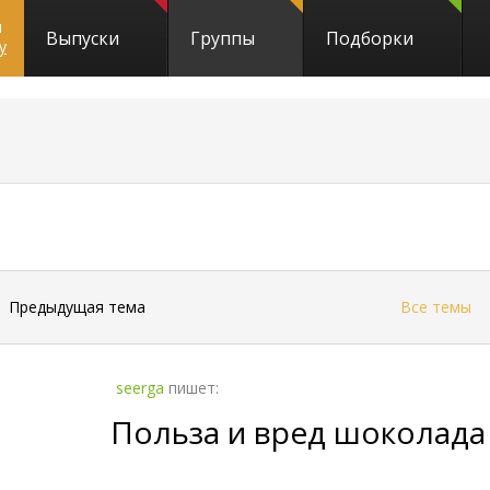
и
Выпуски
Группы
Подборки
y
←
Предыдущая тема
Все темы
seerga
пишет:
Польза и вред шоколада 