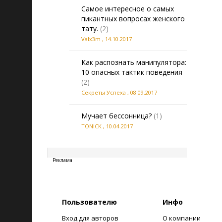
Самое интересное о самых
пикантных вопросах женского
тату.
(2)
Valx3m
,
14.10.2017
Как распознать манипулятора:
10 опасных тактик поведения
(2)
Секреты Успеха
,
08.09.2017
Мучает бессонница?
(1)
TONICK
,
10.04.2017
20260806235237
Реклама
Пользователю
Инфо
Вход для авторов
О компании