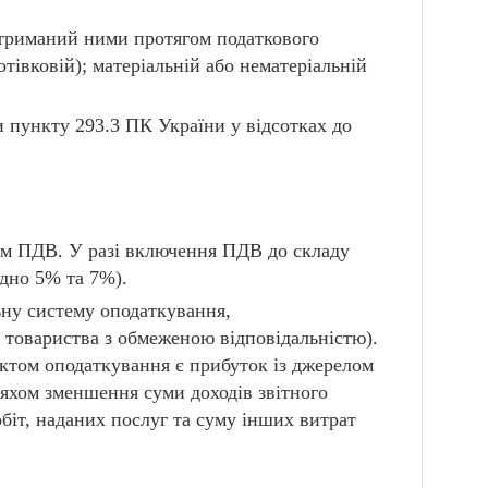
отриманий ними протягом податкового
готівковій); матеріальній або нематеріальній
 пункту 293.3 ПК України у відсотках до
ком ПДВ. У разі включення ПДВ до складу
ідно 5% та 7%).
ьну систему оподаткування,
товариства з обмеженою відповідальністю).
ктом оподаткування є прибуток із джерелом
ляхом зменшення суми доходів звітного
обіт, наданих послуг та суму інших витрат