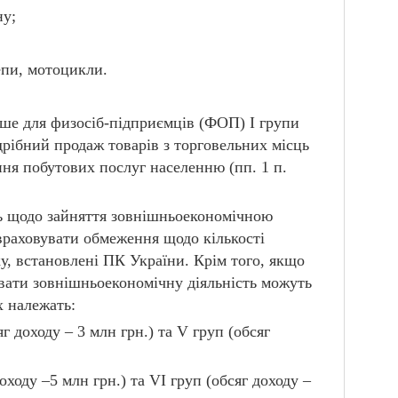
ну;
епи, мотоцикли.
ше для физосіб-підприємців (ФОП) І групи
рібний продаж товарів з торговельних місць
ння побутових послуг населенню (пп. 1 п.
нь щодо зайняття зовнішньоекономічною
 враховувати обмеження щодо кількості
у, встановлені ПК України. Крім того, якщо
вати зовнішньоекономічну діяльність можуть
 належать:
г доходу – 3 млн грн.) та V груп (обсяг
ходу –5 млн грн.) та VI груп (обсяг доходу –