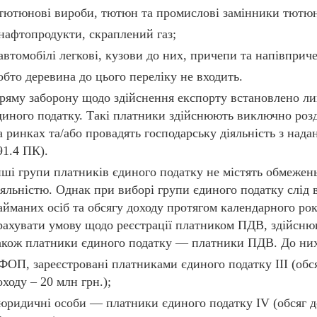
 тютюнові вироби, тютюн та промислові замінники тютю
 нафтопродукти, скраплений газ;
 автомобілі легкові, кузови до них, причепи та напівприч
обто деревина до цього переліку не входить.
ряму заборону щодо здійснення експорту встановлено ли
диного податку. Такі платники здійснюють виключно розд
а ринках та/або провадять господарську діяльність з нада
91.4 ПК).
нші групи платників єдиного податку не містять обмеже
іяльністю. Однак при виборі групи єдиного податку слід
айманих осіб та обсягу доходу протягом календарного рок
рахувати умову щодо реєстрації платником ПДВ, здійсню
акож платники єдиного податку — платники ПДВ. До них
 ФОП, зареєстровані платниками єдиного податку ІІІ (обся
оходу – 20 млн грн.);
 юридичні особи — платники єдиного податку IV (обсяг до