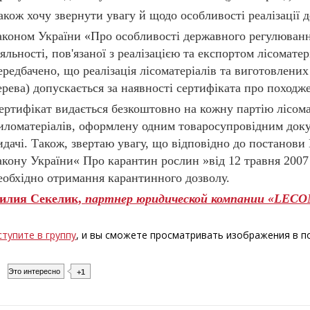
акож хочу звернути увагу й щодо особливості реалізації 
аконом України «Про особливості державного регулювання
іяльності, пов'язаної з реалізацією та експортом лісоматер
ередбачено, що реалізація лісоматеріалів та виготовлених
ерева) допускається за наявності сертифіката про походже
ертифікат видається безкоштовно на кожну партію лісома
иломатеріалів, оформлену одним товаросупровідним докум
идачі. Також, звертаю увагу, що відповідно до постанови 
акону України« Про карантин рослин »від 12 травня 2007 
еобхідно отримання карантинного дозволу.
илия Секелик,
партнер юридической компании «LECO
ступите в группу
, и вы сможете просматривать изображения в 
Это интересно
+1