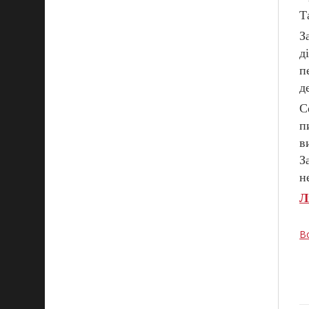
Т
З
д
п
д
С
п
в
З
н
Л
В