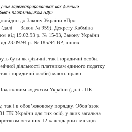
лучше зарегестрироваться: как физлицо-
и быть плательщиком НДС?
ідповідно до Закону України «Про
І (далі — Закон № 959), Декрету Кабміна
» від 19.02.93 р. № 15-93, Закону України
від 23.09.94 р. № 185/94-ВР, інших
уть бути як фізичні, так і юридичні особи.
мічної діяльності платникам єдиного податку
 так і юридичні особи) мають право
Податковим кодексом України (далі - ПК
 так і в обов’язковому порядку. Обов’язок
81 ПК України для тих осіб, у яких загальна
 протягом останніх 12 календарних місяців