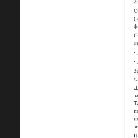
2
О
(
ф
С
о
·
·
З
є
Д
з
Т
п
п
з
П