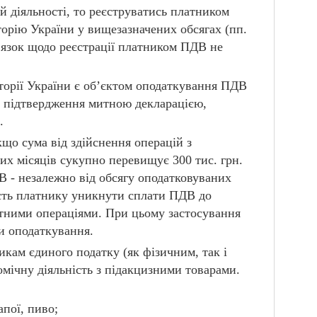
й діяльності, то реєструватись платником
орію України у вищезазначених обсягах (пп.
в’язок щодо реєстрації платником ПДВ не
иторії України є об’єктом оподаткування ПДВ
ви підтвердження митною декларацією,
.
кщо сума від здійснення операцій з
их місяців сукупно перевищує 300 тис. грн.
В - незалежно від обсягу оподатковуваних
сть платнику уникнути сплати ПДВ до
ртними операціями. При цьому застосування
и оподаткування.
икам єдиного податку (як фізичним, так і
ічну діяльність з підакцизними товарами.
апої, пиво;