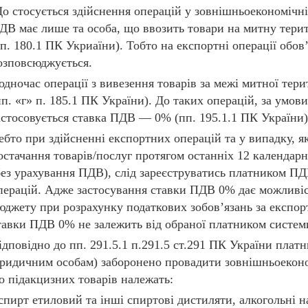
о стосується здійснення операцій у зовнішньоекономічні
ДВ має лише та особа, що ввозить товари на митну терит
 п. 180.1 ПК Укриаїни). Тобто на експортні операції обо
озповсюджується.
одночас операції з вивезення товарів за межі митної тер
пп. «г» п. 185.1 ПК України). До таких операцій, за умо
астосовується ставка ПДВ — 0% (пп. 195.1.1 ПК України)
ебто при здійсненні експортних операцій та у випадку, я
остачання товарів/послуг протягом останніх 12 календарн
без урахування ПДВ), слід зареєструватись платником ПД
перацій. Адже застосування ставки ПДВ 0% дає можливі
юджету при розрахунку податкових зобов’язань за експо
тавки ПДВ 0% не залежить від обраної платником систем
ідповідно до пп. 291.5.1 п.291.5 ст.291 ПК України платн
ридичним особам) заборонено провадити зовнішньоеконом
о підакцизних товарів належать:
 спирт етиловий та інші спиртові дистиляти, алкогольні н