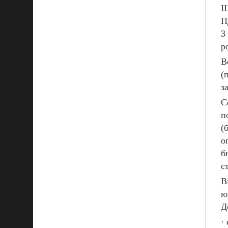
Щ
П
3
р
В
(
з
С
п
(
о
б
с
В
ю
Д
·