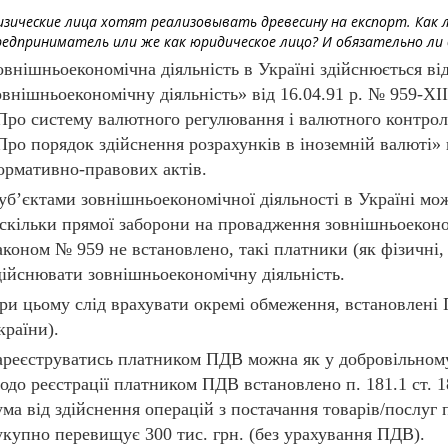
изические лица хотят реализовывать древесину на експорт. Как 
редприниматель или же как юридическое лицо? И обязательно л
овнішньоекономічна діяльність в Україні здійснюється в
овнішньоекономічну діяльність» від 16.04.91 р. № 959-ХІ
Про систему валютного регулювання і валютного контролю
Про порядок здійснення розрахунків в іноземній валюті» 
ормативно-правових актів.
уб’єктами зовнішньоекономічної діяльності в Україні мож
скільки прямої заборони на провадження зовнішньоеконо
аконом № 959 не встановлено, такі платники (як фізичні,
дійснювати зовнішньоекономічну діяльність.
ри цьому слід врахувати окремі обмеження, встановлені 
країни).
ареєструватись платником ПДВ можна як у добровільному,
одо реєстрації платником ПДВ встановлено п. 181.1 ст. 1
ума від здійснення операцій з постачання товарів/послуг
укупно перевищує 300 тис. грн. (без урахування ПДВ).