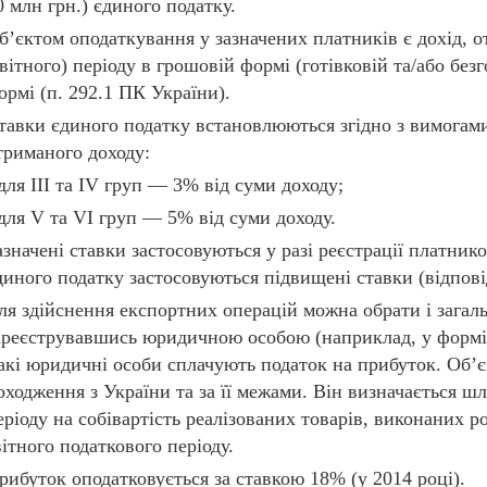
0 млн грн.) єдиного податку.
б’єктом оподаткування у зазначених платників є дохід, 
звітного) періоду в грошовій формі (готівковій та/або без
ормі (п. 292.1 ПК України).
тавки єдиного податку встановлюються згідно з вимогами
триманого доходу:
 для ІІІ та IV груп — 3% від суми доходу;
 для V та VI груп — 5% від суми доходу.
азначені ставки застосовуються у разі реєстрації платни
диного податку застосовуються підвищені ставки (відпов
ля здійснення експортних операцій можна обрати і загал
ареєструвавшись юридичною особою (наприклад, у формі 
акі юридичні особи сплачують податок на прибуток. Об’є
оходження з України та за її межами. Він визначається ш
еріоду на собівартість реалізованих товарів, виконаних р
вітного податкового періоду.
рибуток оподатковується за ставкою 18% (у 2014 році).