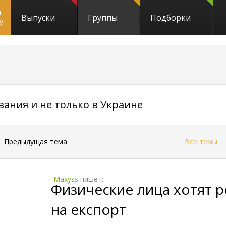
и
Выпуски
Группы
Подборки
y
15827
вания и не только в Украине
←
Предыдущая тема
Все темы
Maxyss
пишет:
Физические лица хотят 
на експорт