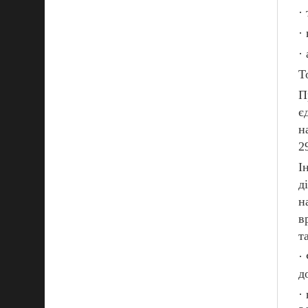
·
·
·
Т
П
є
н
2
І
д
н
в
т
·
д
·