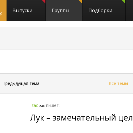
и
Выпуски
Группы
Подборки
y
292
←
Предыдущая тема
Все темы
zac
пишет:
zac
Лук – замечательный це