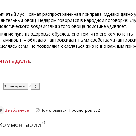
епчатый лук – самая распространенная приправа. Однако давно 
елительный овощ. Недаром говорится в народной поговорке: «Лу
иологического воздействия этого овоща поистине удивляет.
лияние лука на здоровье обусловлено тем, что его компоненты, 
итаминов Р – обладают антиоксидантными свойствами (антиокси
кисляясь сами, не позволяют окисляться жизненно важным прир
ИТАТЬ ДАЛЕЕ
.
Это интересно
0
В избранное
Пожаловаться
Просмотров: 352
0
Комментарии