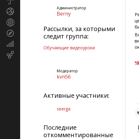
Прогноз
погоды
Администратор
Спорт
Berny
Р
ц
Страны
б
Рассылки, за которыми
и
Туризм
регионы
В
следит группа:
в
Экономика
о
Обучающие видеоуроки
и
Email-
финансы
маркетинг
Ч
Модератор
kvn56
Активные участники:
seerga
Последние
откомментированные