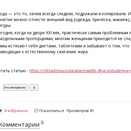
ода — это то, зачем всегда следили, подражали и копировали. И
онятие можно отнести: внешний вид (одежда, причёска, макияж)
игуры.
егодня, когда на дворе XXI век, практически самым проблемным 
 модельными пропорциями, многим женщинам приходится не сладк
амы истязают себя диетами, таблетками и забывают о том, что
риводящие к естественному сжиганию жира.
итать статью -
https://sferadoma.ru/pitanie/napitki-dlya-pohudeniya
Это интересно
0
В избранное
Пожаловаться
Просмотров: 81
0
Комментарии