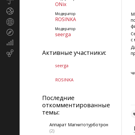
Прогноз
ONix
погоды
Спорт
Модератор
М
ROSINKA
п
Страны
ф
и
Модератор
Туризм
регионы
С
seerga
с
Экономика
Д
и
Активные участники:
Email-
п
финансы
маркетинг
seerga
ч
ROSINKA
Последние
откомментированные
темы:
Аппарат Магнитотурботрон
(2)