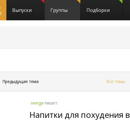
и
Выпуски
Группы
Подборки
y
←
Предыдущая тема
Все темы
seerga
пишет:
Напитки для похудения 