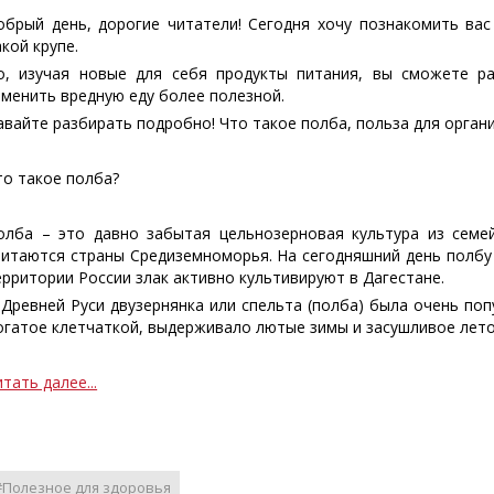
обрый день, дорогие читатели! Сегодня хочу познакомить ва
акой крупе.
о, изучая новые для себя продукты питания, вы сможете р
аменить вредную еду более полезной.
авайте разбирать подробно! Что такое полба, польза для организ
то такое полба?
олба – это давно забытая цельнозерновая культура из семей
читаются страны Средиземноморья. На сегодняшний день полбу
ерритории России злак активно культивируют в Дагестане.
 Древней Руси двузернянка или спельта (полба) была очень поп
огатое клетчаткой, выдерживало лютые зимы и засушливое лето
тать далее...
#Полезное для здоровья