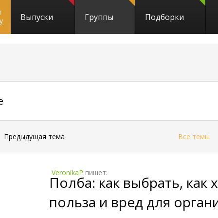
и
Выпуски
Группы
Подборки
y
25
е
←
Предыдущая тема
Все темы
VeronikaP
пишет:
Полба: как выбрать, как х
польза и вред для орган