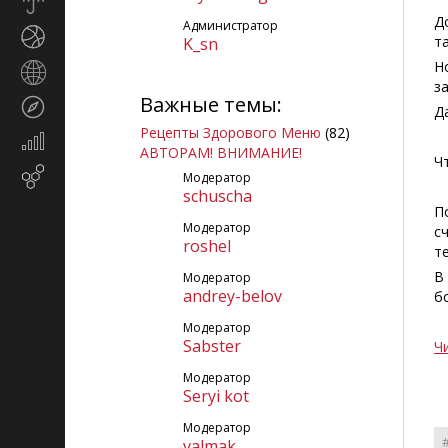
Прогноз
погоды
Д
Администратор
Спорт
т
K_sn
Н
Страны
з
и
Важные темы:
Туризм
регионы
Д
Рецепты Здорового Меню
(82)
Экономика
АВТОРАМ! ВНИМАНИЕ!
и
Ч
Email-
Модератор
финансы
schuscha
маркетинг
П
Модератор
с
roshel
т
В
Модератор
andrey-belov
б
Модератор
Sabster
Чи
Модератор
Seryi kot
Модератор
valmak