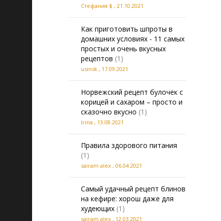
Стефания $
,
21.10.2021
Как приготовить шпроты в
домашних условиях - 11 самых
простых и очень вкусных
рецептов
(1)
usinsk
,
17.09.2021
Норвежский рецепт булочек с
корицей и сахаром – просто и
сказочно вкусно
(1)
Irina
,
13.08.2021
Правила здорового питания
(1)
sairam alex
,
06.04.2021
Самый удачный рецепт блинов
на кефире: хорош даже для
худеющих
(1)
sairam alex
,
12.03.2021