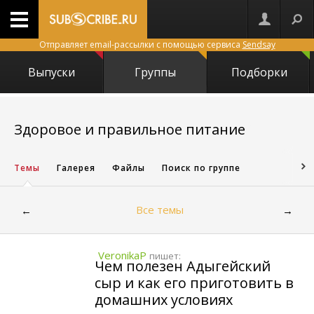
Отправляет email-рассылки с помощью сервиса
Sendsay
Выпуски
Группы
Подборки
25
Здоровое и правильное питание
Темы
Галерея
Файлы
Поиск по группе
Все темы
←
→
VeronikaP
пишет:
Чем полезен Адыгейский
сыр и как его приготовить в
домашних условиях