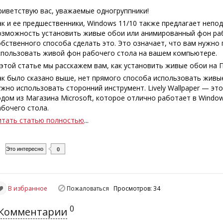
риветствую вас, уважаемые одногруппники!
ак и ее предшественники, Windows 11/10 также предлагает непо
озможность установить живые обои или анимированный фон рабо
обственного способа сделать это. Это означает, что вам нужно
спользовать живой фон рабочего стола на вашем компьютере.
 этой статье мы расскажем вам, как установить живые обои на П
ак было сказано выше, нет прямого способа использовать живые 
ужно использовать сторонний инструмент. Lively Wallpaper — э
одом из Магазина Microsoft, которое отлично работает в Windo
абочего стола.
итать статью полностью
...
Это интересно
0
В избранное
Пожаловаться
Просмотров: 34
0
Комментарии