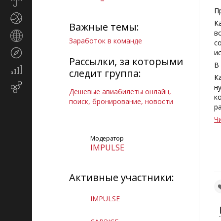
Прогноз
погоды
П
Спорт
К
Важные темы:
в
Страны
Заработок в команде
с
и
Туризм
и
регионы
Рассылки, за которыми
В
Экономика
следит группа:
К
и
Email-
н
финансы
Дешевые авиабилеты онлайн,
маркетинг
к
поиск, бронирование, новости
р
Ч
Модератор
IMPULSE
Активные участники:
IMPULSE