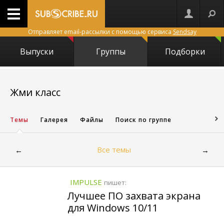
Отправляет email-рассылки с помощью сервиса
Sendsay
Выпуски
Группы
Подборки
14966
Жми класс
Темы
Галерея
Файлы
Поиск по группе
Все темы
←
→
IMPULSE
пишет:
Лучшее ПО захвата экрана
для Windows 10/11