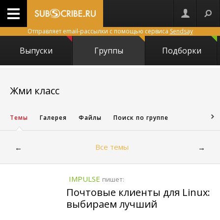
Отправляет email-рассылки с помощью сервиса
Sendsay
Выпуски
Группы
Подборки
14966
Жми класс
Темы
Галерея
Файлы
Поиск по группе
Все темы
←
→
IMPULSE
пишет:
Почтовые клиенты для Linux:
выбираем лучший