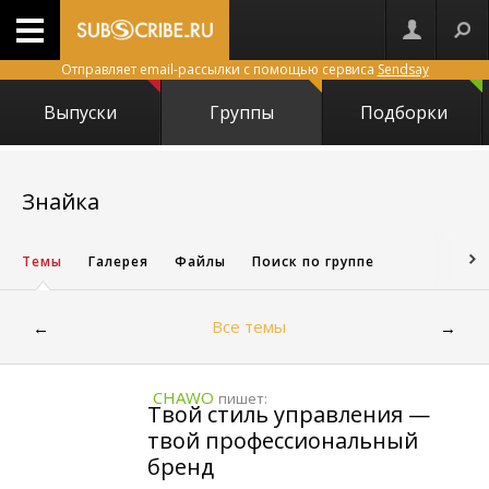
Отправляет email-рассылки с помощью сервиса
Sendsay
Выпуски
Группы
Подборки
12704
Знайка
Темы
Галерея
Файлы
Поиск по группе
Все темы
←
→
CHAWO
пишет:
Твой стиль управления —
твой профессиональный
бренд