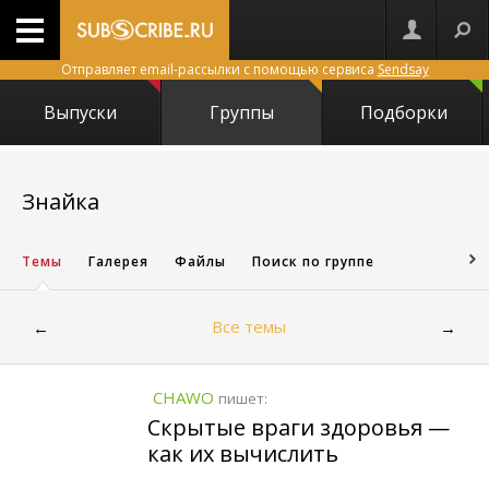
Отправляет email-рассылки с помощью сервиса
Sendsay
Выпуски
Группы
Подборки
12704
Знайка
Темы
Галерея
Файлы
Поиск по группе
Все темы
←
→
CHAWO
пишет:
Скрытые враги здоровья —
как их вычислить