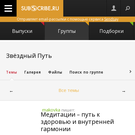
Отправляет email-рассылки с помощью сервиса
Sendsay
Выпуски
Группы
Подборки
2304
Звёздный Путь
Темы
Галерея
Файлы
Поиск по группе
Все темы
←
→
makovka
пишет:
Медитации – путь к
здоровью и внутренней
гармонии