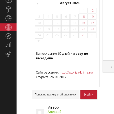
Общество
СМИ
←
Август 2026
Прогноз
1
2
погоды
3
4
5
6
7
8
9
Спорт
10
11
12
13
14
15
16
Страны
17
18
19
20
21
22
23
и
24
25
26
27
28
29
30
Туризм
регионы
31
Экономика
и
Email-
За последние 60 дней
ни разу не
финансы
выходила
маркетинг
Сайт рассылки:
http://istoriya-krima.ru/
lo
Открыта: 26-05-2017
Автор
Алексей