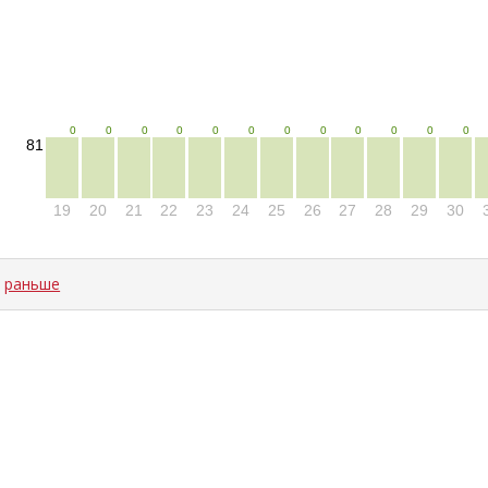
0
0
0
0
0
0
0
0
0
0
0
0
81
19
20
21
22
23
24
25
26
27
28
29
30
←
раньше
ad time: NaNms, calc and output time: 19ms