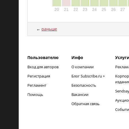
20
21
22
23
24
25
26
27
←
раньше
load time: NaNms, calc and output time: 18ms
Пользователю
Инфо
Услуг
Вход для авторов
О компании
Реклам
Регистрация
Блог Subscribe.ru +
Корпор
издани
Регламент
Безопасность
Sendsa
Помощь
Вакансии
Аукцио
Обратная связь
Событи