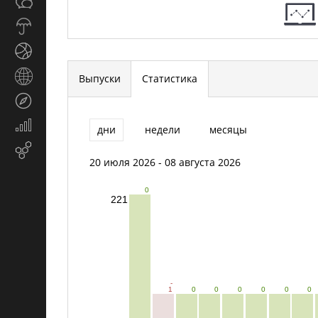
Общество
СМИ
Прогноз
погоды
Спорт
Страны
Выпуски
Статистика
и
Туризм
регионы
Экономика
дни
недели
месяцы
и
Email-
финансы
20 июля 2026 - 08 августа 2026
маркетинг
0
221
-
1
0
0
0
0
0
0