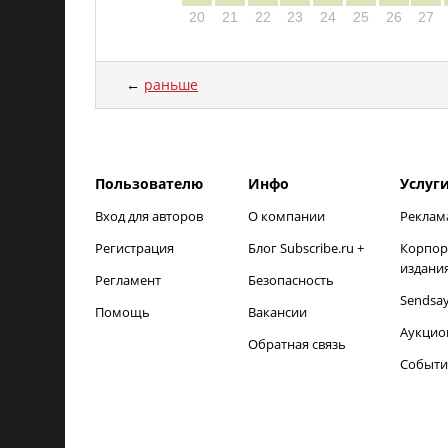
20
21
22
23
24
25
26
27
←
раньше
load time: NaNms, calc and output time: 18ms
Пользователю
Инфо
Услуг
Вход для авторов
О компании
Реклам
Регистрация
Блог Subscribe.ru +
Корпор
издани
Регламент
Безопасность
Sendsa
Помощь
Вакансии
Аукцио
Обратная связь
Событи