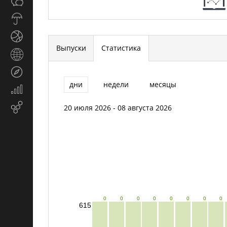
Общество
СМИ
Прогноз
погоды
Спорт
Выпуски
Статистика
Страны
и
Туризм
регионы
дни
недели
месяцы
Экономика
и
Email-
20 июля 2026 - 08 августа 2026
финансы
маркетинг
0
0
0
0
0
0
0
0
615