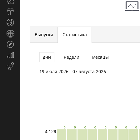
Общество
СМИ
Прогноз
погоды
Спорт
Страны
Выпуски
Статистика
и
Туризм
регионы
Экономика
дни
недели
месяцы
и
Email-
финансы
19 июля 2026 - 07 августа 2026
маркетинг
0
0
0
0
0
0
0
0
4.129