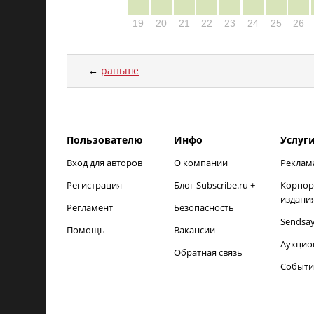
19
20
21
22
23
24
25
26
←
раньше
load time: NaNms, calc and output time: 18ms
Пользователю
Инфо
Услуг
Вход для авторов
О компании
Реклам
Регистрация
Блог Subscribe.ru +
Корпор
издани
Регламент
Безопасность
Sendsa
Помощь
Вакансии
Аукцио
Обратная связь
Событи