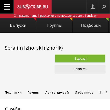
Отправляет email-рассылки с помощью сервиса
Sendsay
Выпуски
Группы
Подборки
Serafim Izhorski (izhorik)
В друзья
Написать
Подписки
Группы
Лента друзей
Избранное
Запис
О себе