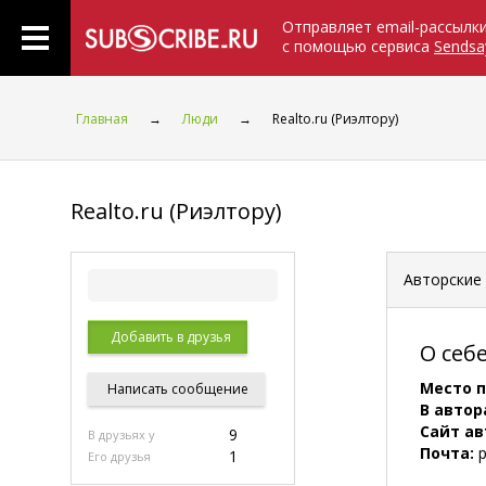
Отправляет email-рассылк
с помощью сервиса
Sendsa
Главная
→
Люди
→
Realto.ru (Риэлтору)
Realto.ru (Риэлтору)
Авторские
Добавить в друзья
О себ
Место 
Написать
сообщение
В автор
Сайт ав
9
В друзьях у
Почта:
p
1
Его друзья