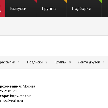
и
Выпуски
Группы
Подборки
y
 рассылки
1
Подписки
2
Группы
0
Лента друзей
1
е
проживания:
Москва
ах с:
01.2006
тора:
http://realto.ru
ress@realto.ru