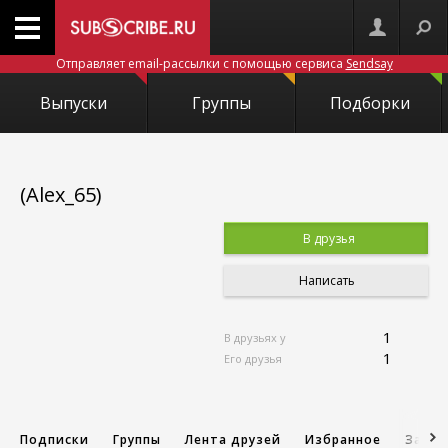
Отправляет email-рассылки с помощью сервиса
Sendsay
Выпуски
Группы
Подборки
(Alex_65)
В друзья
Написать
1
В друзьях у
1
Его друзья
Подписки
Группы
Лента друзей
Избранное
Запис