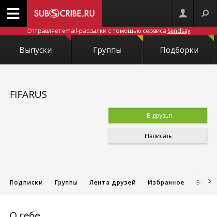
Отправляет email-рассылки с помощью сервиса
Sendsay
Выпуски
Группы
Подборки
FIFARUS
В друзья
Написать
Подписки
Группы
Лента друзей
Избранное
Запис
О себе