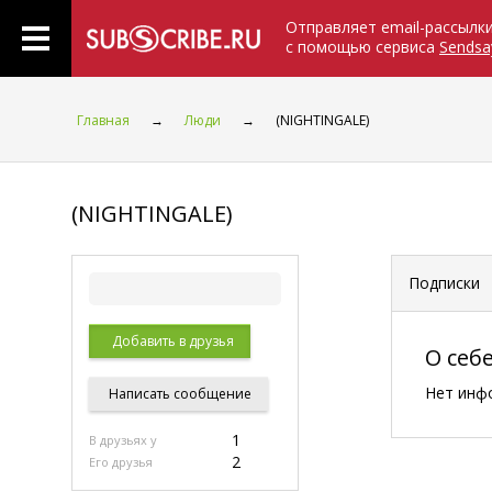
Отправляет email-рассылк
с помощью сервиса
Sendsa
Главная
→
Люди
→
(NIGHTINGALE)
(NIGHTINGALE)
Подписки
Добавить в друзья
О себ
Нет инф
Написать
сообщение
1
В друзьях у
2
Его друзья