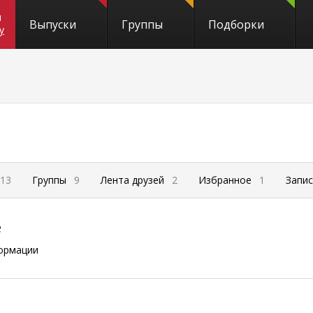
и
Выпуски
Группы
Подборки
y
13
Группы
9
Лента друзей
2
Избранное
1
Запи
е
ормации