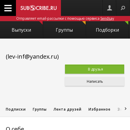
Отправляет email-рассылки с помощью сервиса
Sendsay
Выпуски
Группы
Подборки
(lev-inf@yandex.ru)
В друзья
Написать
Подписки
Группы
Лента друзей
Избранное
Запис
О себе