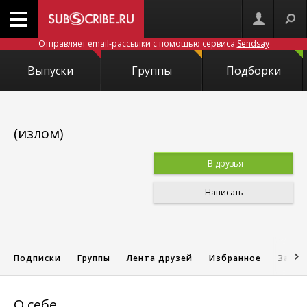
Отправляет email-рассылки с помощью сервиса
Sendsay
Выпуски
Группы
Подборки
(излом)
В друзья
Написать
Подписки
Группы
Лента друзей
Избранное
Запис
О себе