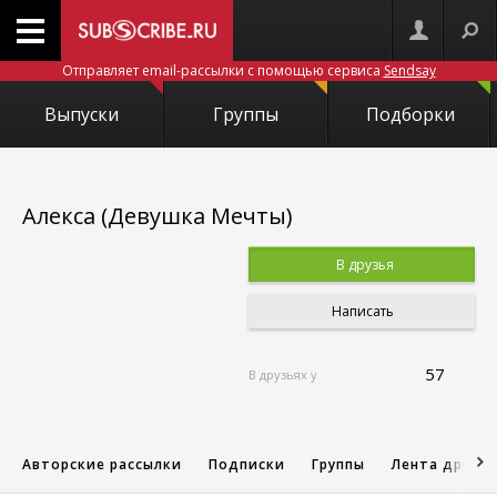
Отправляет email-рассылки с помощью сервиса
Sendsay
Выпуски
Группы
Подборки
Алекса (Девушка Мечты)
В друзья
Написать
57
В друзьях у
Авторские рассылки
Подписки
Группы
Лента друзе