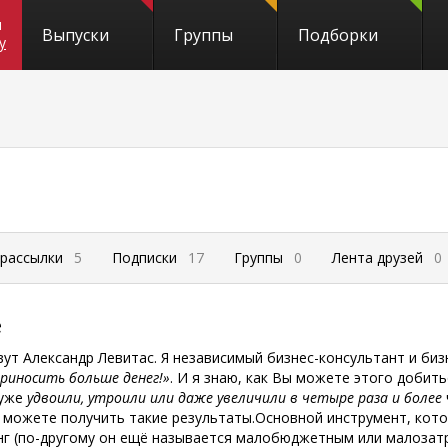
и
Выпуски
Группы
Подборки
y
 рассылки
5
Подписки
17
Группы
0
Лента друзей
0
е
ут Александр Левитас. Я независимый бизнес-консультант и би
риносить больше денег!»
. И я знаю, как Вы можете этого добит
 уже
удвоили, утроили или даже увеличили в четыре раза и более
 можете получить такие результаты.Основной инструмент, кото
нг
(по-другому
он ещё называется малобюджетным или малозатр