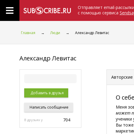
Отправляет email-рассылк
с помощью сервиса
Sendsa
Главная
→
Люди
→
Александр Левитас
Александр Левитас
Авторские
Добавить в друзья
О себ
Меня зов
Написать
сообщение
может п
ученики
704
В друзьях у
Вы тоже
маркети