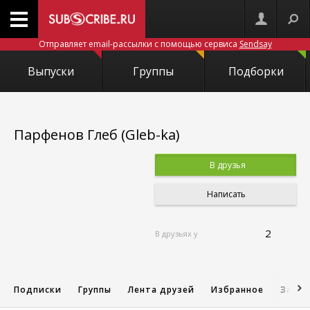
Отправляет email-рассылки с помощью сервиса
Sendsay
Выпуски
Группы
Подборки
Парфенов Глеб (Gleb-ka)
В друзья
Написать
2
В друзьях у
Подписки
Группы
Лента друзей
Избранное
Запис