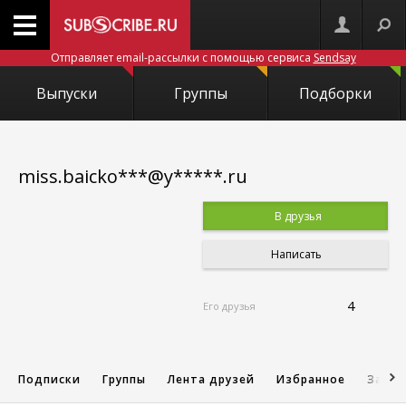
Отправляет email-рассылки с помощью сервиса
Sendsay
Выпуски
Группы
Подборки
miss.baicko***@y*****.ru
В друзья
Написать
4
Его друзья
Подписки
Группы
Лента друзей
Избранное
Запис