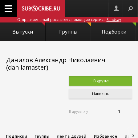
Отправляет email-рассылки с помощью сервиса
Sendsay
Выпуски
Группы
Подборки
Данилов Александр Николаевич
(danilamaster)
В друзья
Написать
1
В друзьях у
Подписки
Группы
Лента друзей
Избранное
Запис