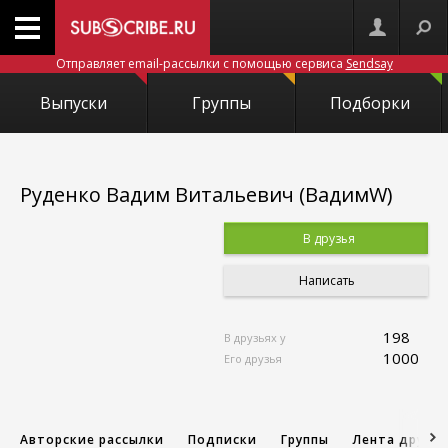
Отправляет email-рассылки с помощью сервиса
Sendsay
Выпуски
Группы
Подборки
Руденко Вадим Витальевич (ВадимW)
В друзья
Написать
198
В друзьях у
1000
Его друзья
Авторские рассылки
Подписки
Группы
Лента друзе