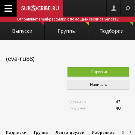
Отправляет email-рассылки с помощью сервиса
Sendsay
Выпуски
Группы
Подборки
(eva-ru88)
В друзья
Написать
43
В друзьях у
40
Его друзья
Подписки
Группы
Лента друзей
Избранное
Запис