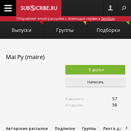
Отправляет email-рассылки с помощью сервиса
Sendsay
Выпуски
Группы
Подборки
Mai Py (maire)
В друзья
Написать
57
В друзьях у
58
Его друзья
Авторские рассылки
Подписки
Группы
Лента друзе