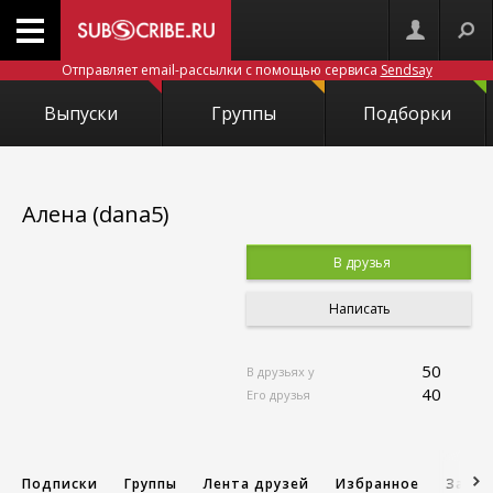
Отправляет email-рассылки с помощью сервиса
Sendsay
Выпуски
Группы
Подборки
Алена (dana5)
В друзья
Написать
50
В друзьях у
40
Его друзья
Подписки
Группы
Лента друзей
Избранное
Запис