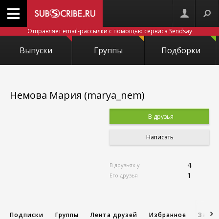
Отправляет email-рассылки с помощью сервиса
Sendsay
Выпуски
Группы
Подборки
Немова Мария (marya_nem)
В друзья
Написать
4
В друзьях у
1
Его друзья
Подписки
Группы
Лента друзей
Избранное
Запис