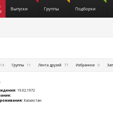
и
Выпуски
Группы
Подборки
y
14
Группы
11
Лента друзей
77
Избранное
0
За
е
ождения:
19.02.1972
вание:
проживания:
Казахстан