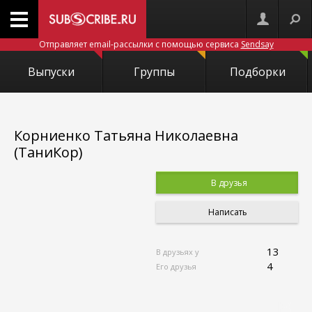
Отправляет email-рассылки с помощью сервиса
Sendsay
Выпуски
Группы
Подборки
Корниенко Татьяна Николаевна
(ТаниКор)
В друзья
Написать
13
В друзьях у
4
Его друзья