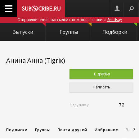
Отправляет email-рассылки с помощью сервиса
Sendsay
Выпуски
Группы
Подборки
Анина Анна (Tigriк)
В друзья
Написать
72
В друзьях у
Подписки
Группы
Лента друзей
Избранное
Запис