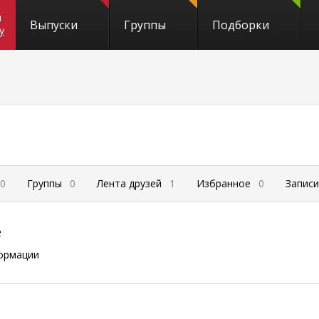
и
Выпуски
Группы
Подборки
y
0
Группы
0
Лента друзей
1
Избранное
0
Запис
е
ормации