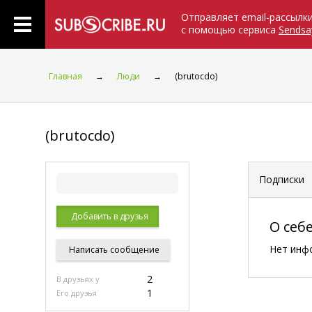
Отправляет email-рассылк
с помощью сервиса
Sendsa
Главная
→
Люди
→
(brutocdo)
(brutocdo)
Подписки
Добавить в друзья
О себ
Нет инф
Написать
сообщение
2
В друзьях у
1
Его друзья