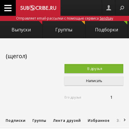
Отправляет email-рассылки с помощью сервиса
Sendsay
Выпуски
Группы
Подборки
(щегол)
В друзья
Написать
1
Его друзья
Подписки
Группы
Лента друзей
Избранное
Запис