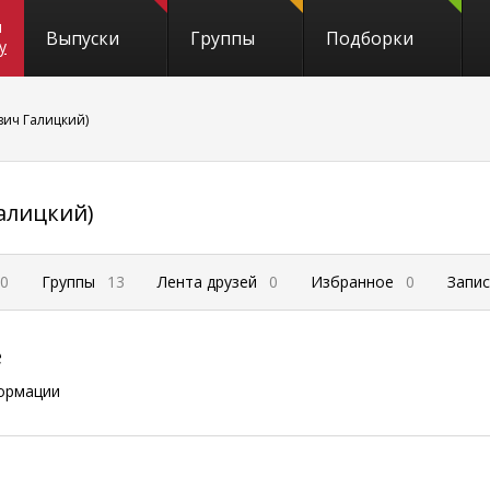
и
Выпуски
Группы
Подборки
y
вич Галицкий)
алицкий)
0
Группы
13
Лента друзей
0
Избранное
0
Запи
е
ормации