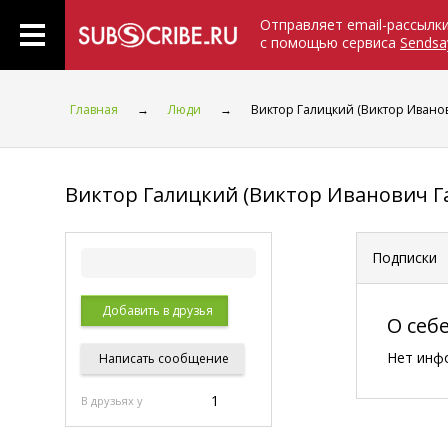
Отправляет email-рассылк
с помощью сервиса
Sendsa
Главная
→
Люди
→
Виктор Галицкий (Виктор Ивано
Виктор Галицкий (Виктор Иванович Г
Подписки
Добавить в друзья
О себ
Нет инф
Написать
сообщение
1
В друзьях у