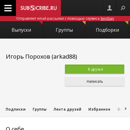
Отправляет email-рассылки с помощью сервиса
Sendsay
Выпуски
Группы
Подборки
Игорь Порохов (arkad88)
В друзья
Написать
Подписки
Группы
Лента друзей
Избранное
Запис
О себе