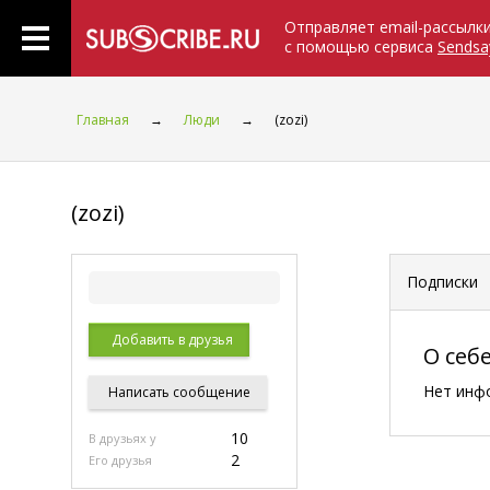
Отправляет email-рассылк
с помощью сервиса
Sendsa
Главная
→
Люди
→
(zozi)
(zozi)
Подписки
Добавить в друзья
О себ
Нет инф
Написать
сообщение
10
В друзьях у
2
Его друзья