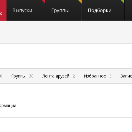
и
Выпуски
Группы
Подборки
y
0
Группы
38
Лента друзей
2
Избранное
3
Запи
е
ормации