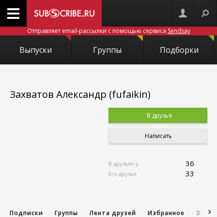
Отправляет email-рассылки с помощью сервиса
Sendsay
Выпуски
Группы
Подборки
Захватов Александр (fufaikin)
В друзья
Написать
36
В друзьях у
33
Его друзья
Подписки
Группы
Лента друзей
Избранное
Запис