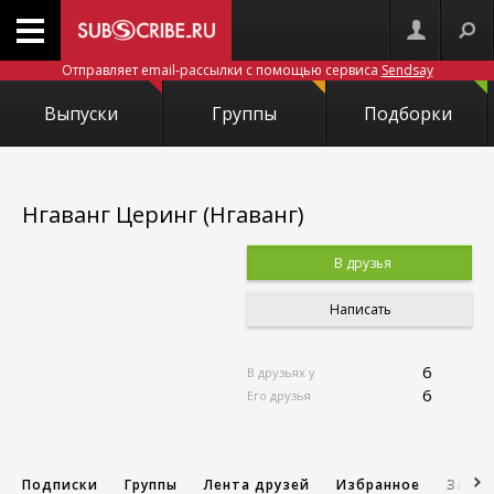
Отправляет email-рассылки с помощью сервиса
Sendsay
Выпуски
Группы
Подборки
Нгаванг Церинг (Нгаванг)
В друзья
Написать
6
В друзьях у
6
Его друзья
Подписки
Группы
Лента друзей
Избранное
Запис