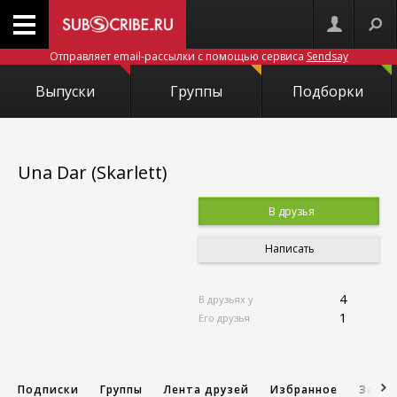
Отправляет email-рассылки с помощью сервиса
Sendsay
Выпуски
Группы
Подборки
Una Dar (Skarlett)
В друзья
Написать
4
В друзьях у
1
Его друзья
Подписки
Группы
Лента друзей
Избранное
Запис